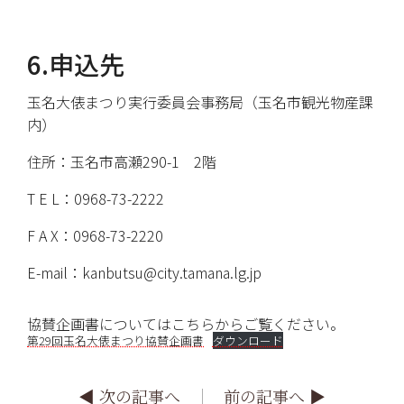
6.申込先
玉名大俵まつり実行委員会事務局（玉名市観光物産課
内）
住所：玉名市高瀬290-1 2階
T E L：0968-73-2222
F A X：0968-73-2220
E-mail：kanbutsu@city.tamana.lg.jp
協賛企画書についてはこちらからご覧ください。
第29回玉名大俵まつり協賛企画書
ダウンロード
▶︎
次の記事へ
｜
前の記事へ
▶︎